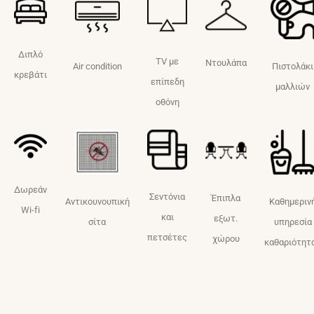
Διπλό
TV με
Ντουλάπα
Air condition
Πιστολάκι
κρεβάτι
επίπεδη
μαλλιών
οθόνη
Δωρεάν
Σεντόνια
Έπιπλα
Αντικουνουπική
Καθημεριν
Wi-fi
και
εξωτ.
σίτα
υπηρεσία
πετσέτες
χώρου
καθαριότητ