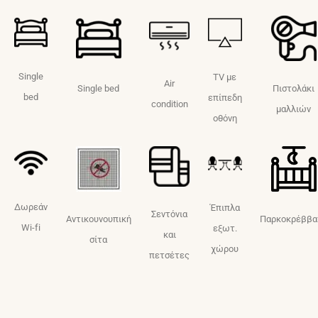
Single
TV με
Air
Single bed
Πιστολάκι
bed
επίπεδη
condition
μαλλιών
οθόνη
Δωρεάν
Έπιπλα
Σεντόνια
Αντικουνουπική
Παρκοκρέββα
Wi-fi
εξωτ.
και
σίτα
χώρου
πετσέτες