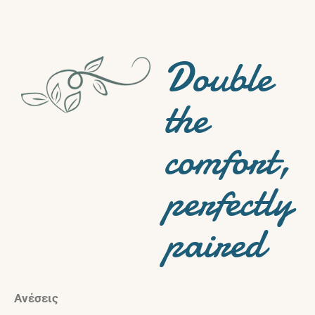
Double
the
comfort,
perfectly
paired
Ανέσεις