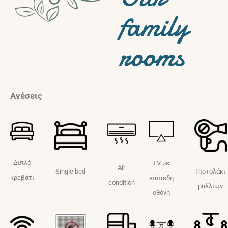
family
rooms
Ανέσεις
Διπλό
TV με
Air
Single bed
Πιστολάκι
κρεβάτι
επίπεδη
condition
μαλλιών
οθόνη