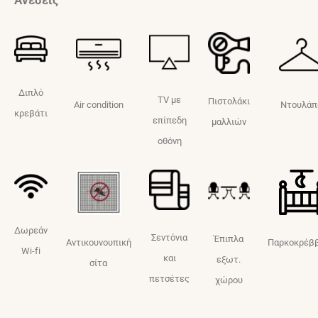
Διπλό
TV με
Πιστολάκι
Air condition
Ντουλάπ
κρεβάτι
επίπεδη
μαλλιών
οθόνη
Δωρεάν
Σεντόνια
Έπιπλα
Αντικουνουπική
Παρκοκρέβ
Wi-fi
και
εξωτ.
σίτα
πετσέτες
χώρου