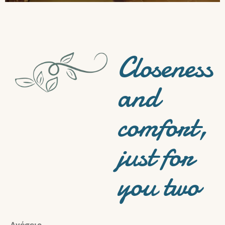
Closeness
and
comfort,
just for
you two
Ανέσεις