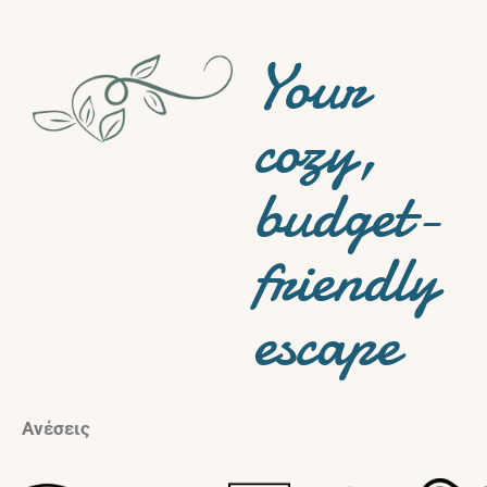
Your
cozy,
budget-
friendly
escape
Ανέσεις