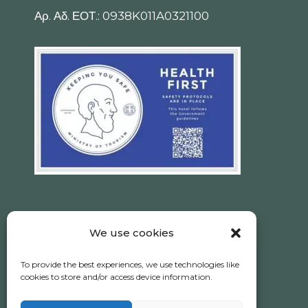
Αρ. Αδ. ΕΟΤ.: 0938K011A0321100
We use cookies
Ηotel Akrotiri © 2026 All Rights Reserved.
To provide the best experiences, we use technologies like
Νέος Μαρμαράς, 630 81, Χαλκιδική
cookies to store and/or access device information.
Πολιτική απορρήτου
|
Privacy policy