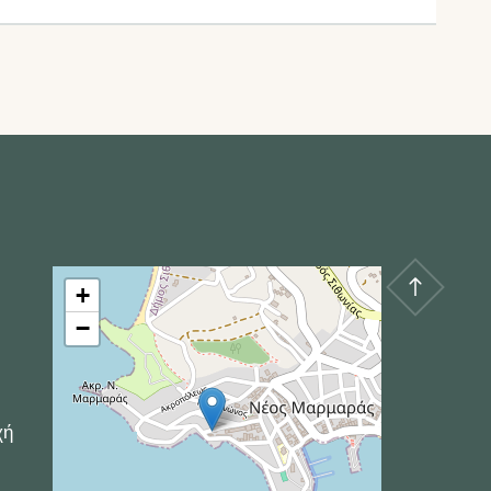
+
−
χή