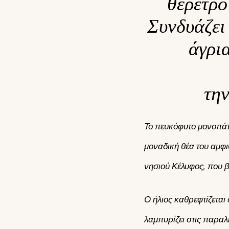
θέρετρο
Συνδυάζει
άγρι
την
Το πευκόφυτο μονοπάτ
μοναδική θέα του αμφ
νησιού Κέλυφος, που 
Ο ήλιος καθρεφτίζεται
λαμπυρίζει στις παραλ