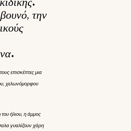
κιδικής.
βουνό, την
ικούς
ίνα.
ους επισκέπτες μια
του, χελωνόμορφου
 του ήλιου, η άμμος
τσαλα γυαλίζουν χάρη