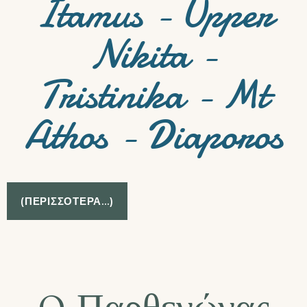
Itamus - Upper
Nikita -
Tristinika - Mt
Athos - Diaporos
(ΠΕΡΙΣΣΌΤΕΡΑ…)